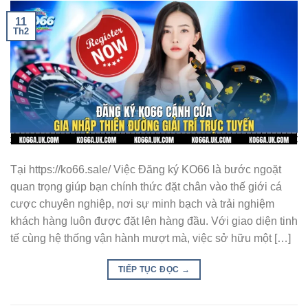
11
Th2
Tại https://ko66.sale/ Việc Đăng ký KO66 là bước ngoặt
quan trọng giúp bạn chính thức đặt chân vào thế giới cá
cược chuyên nghiệp, nơi sự minh bạch và trải nghiệm
khách hàng luôn được đặt lên hàng đầu. Với giao diện tinh
tế cùng hệ thống vận hành mượt mà, việc sở hữu một […]
TIẾP TỤC ĐỌC
→