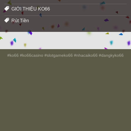
GIỚI THIỆU KO66
Rút Tiền
#ko66 #ko66casino #slotgameko66 #nhacaiko66 #dangkyko66