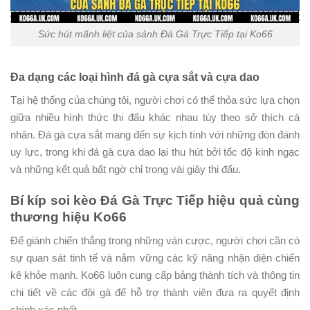
Sức hút mãnh liệt của sảnh Đá Gà Trực Tiếp tại Ko66
Đa dạng các loại hình đá gà cựa sắt và cựa dao
Tại hệ thống của chúng tôi, người chơi có thể thỏa sức lựa chọn
giữa nhiều hình thức thi đấu khác nhau tùy theo sở thích cá
nhân. Đá gà cựa sắt mang đến sự kịch tính với những đòn đánh
uy lực, trong khi đá gà cựa dao lại thu hút bởi tốc độ kinh ngạc
và những kết quả bất ngờ chỉ trong vài giây thi đấu.
Bí kíp soi kèo Đá Gà Trực Tiếp hiệu quả cùng
thương hiệu Ko66
Để giành chiến thắng trong những ván cược, người chơi cần có
sự quan sát tinh tế và nắm vững các kỹ năng nhận diện chiến
kê khỏe mạnh. Ko66 luôn cung cấp bảng thành tích và thông tin
chi tiết về các đội gà để hỗ trợ thành viên đưa ra quyết định
chính xác nhất.