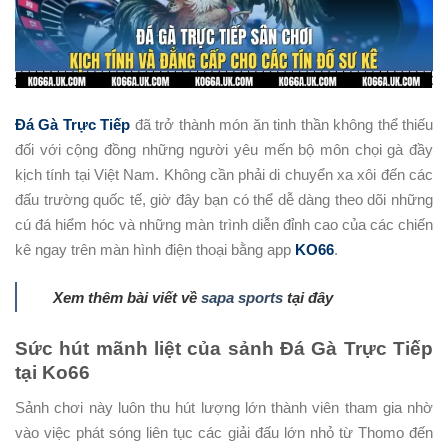
Đá Gà Trực Tiếp
đã trở thành món ăn tinh thần không thể thiếu
đối với cộng đồng những người yêu mến bộ môn chọi gà đầy
kịch tính tại Việt Nam. Không cần phải di chuyển xa xôi đến các
đấu trường quốc tế, giờ đây bạn có thể dễ dàng theo dõi những
cú đá hiểm hóc và những màn trình diễn đỉnh cao của các chiến
kê ngay trên màn hình điện thoại bằng app
KO66
.
Xem thêm bài viết về
sapa sports
tại đây
Sức hút mãnh liệt của sảnh Đá Gà Trực Tiếp
tại Ko66
Sảnh chơi này luôn thu hút lượng lớn thành viên tham gia nhờ
vào việc phát sóng liên tục các giải đấu lớn nhỏ từ Thomo đến