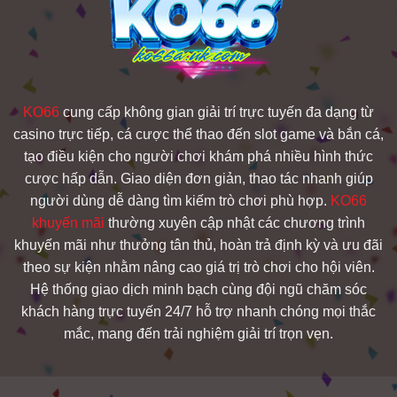
KO66
cung cấp không gian giải trí trực tuyến đa dạng từ
casino trực tiếp, cá cược thể thao đến slot game và bắn cá,
tạo điều kiện cho người chơi khám phá nhiều hình thức
cược hấp dẫn. Giao diện đơn giản, thao tác nhanh giúp
người dùng dễ dàng tìm kiếm trò chơi phù hợp.
KO66
khuyến mãi
thường xuyên cập nhật các chương trình
khuyến mãi như thưởng tân thủ, hoàn trả định kỳ và ưu đãi
theo sự kiện nhằm nâng cao giá trị trò chơi cho hội viên.
Hệ thống giao dịch minh bạch cùng đội ngũ chăm sóc
khách hàng trực tuyến 24/7 hỗ trợ nhanh chóng mọi thắc
mắc, mang đến trải nghiệm giải trí trọn vẹn.