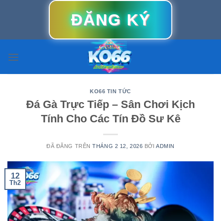
Chuyển
ĐĂNG KÝ
đến
nội
dung
KO66 TIN TỨC
Đá Gà Trực Tiếp – Sân Chơi Kịch
Tính Cho Các Tín Đồ Sư Kê
ĐÃ ĐĂNG TRÊN
THÁNG 2 12, 2026
BỞI
ADMIN
12
Th2