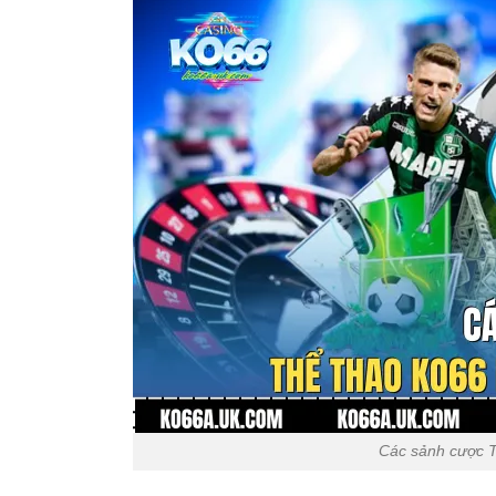
Các sảnh cược T