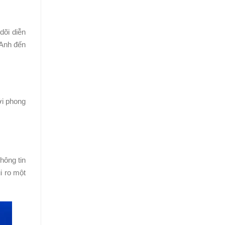
dõi diễn
 Anh đến
ới phong
hông tin
i ro một