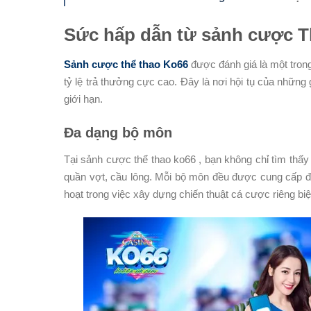
Sức hấp dẫn từ sảnh cược T
Sảnh cược thể thao Ko66
được đánh giá là một trong
tỷ lệ trả thưởng cực cao. Đây là nơi hội tụ của những
giới hạn.
Đa dạng bộ môn
Tại sảnh cược thể thao ko66 , bạn không chỉ tìm thấy
quần vợt, cầu lông. Mỗi bộ môn đều được cung cấp đầy
hoạt trong việc xây dựng chiến thuật cá cược riêng biệt