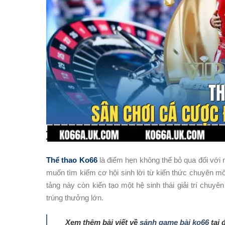
Thể thao Ko66
là điểm hẹn không thể bỏ qua đối với 
muốn tìm kiếm cơ hội sinh lời từ kiến thức chuyên m
tảng này còn kiến tạo một hệ sinh thái giải trí chu
trúng thưởng lớn.
Xem thêm bài viết về
sảnh game bài ko66
tại 