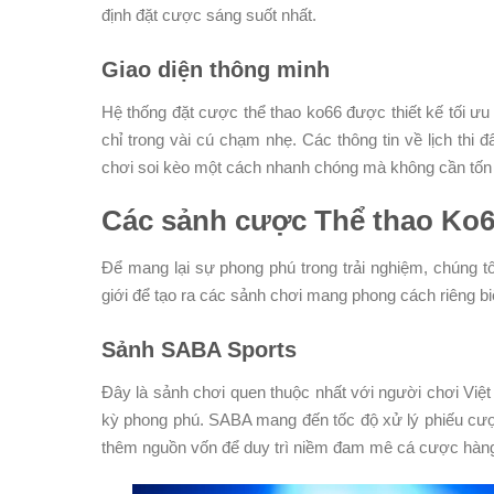
định đặt cược sáng suốt nhất.
Giao diện thông minh
Hệ thống đặt cược thể thao ko66 được thiết kế tối ưu 
chỉ trong vài cú chạm nhẹ. Các thông tin về lịch thi
chơi soi kèo một cách nhanh chóng mà không cần tốn 
Các sảnh cược Thể thao Ko66
Để mang lại sự phong phú trong trải nghiệm, chúng t
giới để tạo ra các sảnh chơi mang phong cách riêng bi
Sảnh SABA Sports
Đây là sảnh chơi quen thuộc nhất với người chơi Việ
kỳ phong phú. SABA mang đến tốc độ xử lý phiếu cược
thêm nguồn vốn để duy trì niềm đam mê cá cược hàng