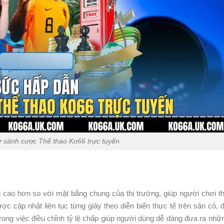
 sảnh cược Thể thao Ko66 trực tuyến
cao hơn so với mặt bằng chung của thị trường, giúp người chơi th
c cập nhật liên tục từng giây theo diễn biến thực tế trên sân cỏ,
trong việc điều chỉnh tỷ lệ chấp giúp người dùng dễ dàng đưa ra nhữ