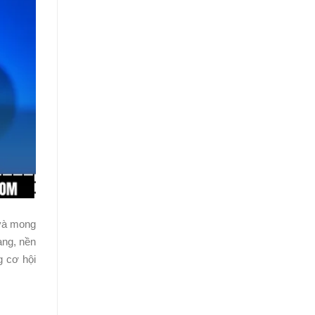
 và mong
ạng, nền
g cơ hội