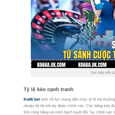
Sức hấp dẫn từ
Tỷ lệ kèo cạnh tranh
Ko66 bet
luôn nỗ lực mang đến mức tỷ lệ trả thưởng 
nhuận tối đa khi dự đoán chính xác. Các bảng kèo đượ
tính công bằng và minh bạch tuyệt đối. Sự chính xác 